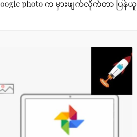
oogle photo က မှားဖျက်လိုက်တာ ပြန်ယူဖိ