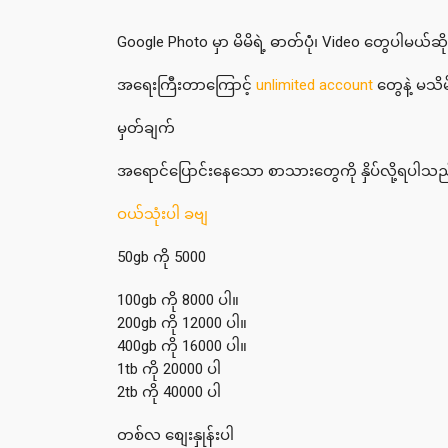
Google Photo မှာ မိမိရဲ့ ဓာတ်ပုံံ၊ Video တွေပါမယ်ဆို
အရေးကြီးတာကြောင့်
unlimited account
တွေနဲ့ မသိမ်
မှတ်ချက်
အရောင်ပြောင်းနေသော စာသားတွေကို နှိပ်လို့ရပါသည
ဝယ်သုံးပါ ခဗျ
50gb ကို 5000
100gb ကို 8000 ပါ။
200gb ကို 12000 ပါ။
400gb ကို 16000 ပါ။
1tb ကို 20000 ပါ
2tb ကို 40000 ပါ
တစ်လ စျေးနှုန်းပါ