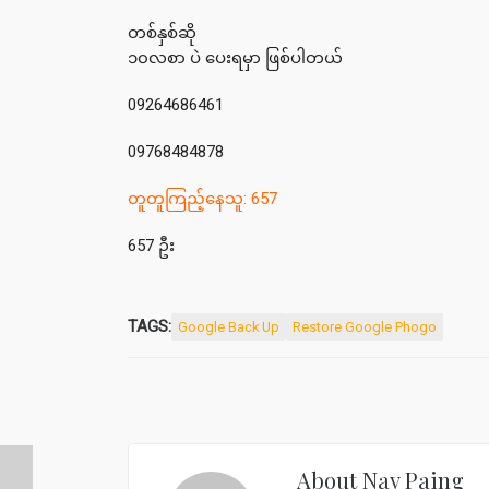
တစ်နှစ်ဆို
၁၀လစာ ပဲ ပေးရမှာ ဖြစ်ပါတယ်
09264686461
09768484878
တူတူကြည့်နေသူ: 657
657 ဦး
TAGS:
Google Back Up
Restore Google Phogo
About
Nay Paing