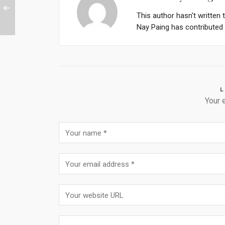
This author hasn't written t
Nay Paing
has contributed 1
L
Your 