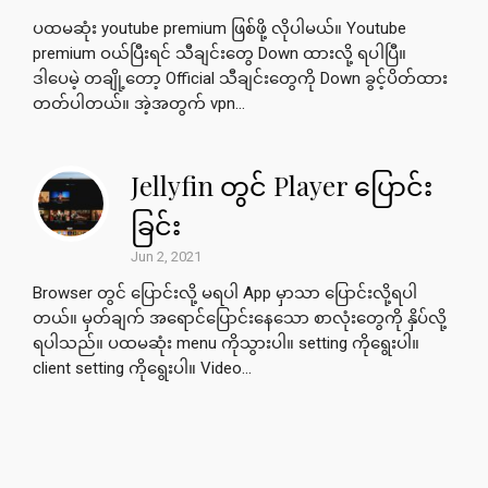
ပထမဆုံး youtube premium ဖြစ်ဖို့ လိုပါမယ်။ Youtube
premium ဝယ်ပြီးရင် သီချင်းတွေ Down ထားလို့ ရပါပြီ။
ဒါပေမဲ့ တချို့တော့ Official သီချင်းတွေကို Down ခွင့်ပိတ်ထား
တတ်ပါတယ်။ အဲ့အတွက် vpn...
Jellyfin တွင် Player ပြောင်း
ခြင်း
Jun 2, 2021
Browser တွင် ပြောင်းလို့ မရပါ App မှာသာ ပြောင်းလို့ရပါ
တယ်။ မှတ်ချက် အရောင်ပြောင်းနေသော စာလုံးတွေကို နှိပ်လို့
ရပါသည်။ ပထမဆုံး menu ကိုသွားပါ။ setting ကိုရွေးပါ။
client setting ကိုရွေးပါ။ Video...