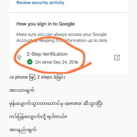
၁။ phone ဖြင့် 2 steps ခံခြင်း
အားသာချက်
ဖုန်းပျောက်သွားတာတောင်မှ operator ဆီသွားပြီး
ကဒ်ပြန်လျောက်လို့ ရပါတယ်။
အားနည်းချက်