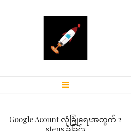
Google Acount လုံခြုံရေးအတွက် 2
steps ခံခြင်း