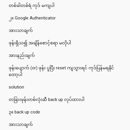
တစ်ခါတစ်ရံ ကုဒ် မကျပါ
၂။ Google Authenticator
အားသာချက်
ဖုန်းရှိသ၍ အချိန်စောင့်စရာ မလိုပါ
အားနည်းချက်
ဖုန်းပျောက် (or) ဖုန်း ပူပြီး reset ကျသွားရင် ကုဒ်ပြန်မရနိုင်
တော့ပါ
solution
တခြားဖုန်းတစ်လုံးဆီ back up လုပ်ထားပါ
၃။ back up code
အားသာချက်