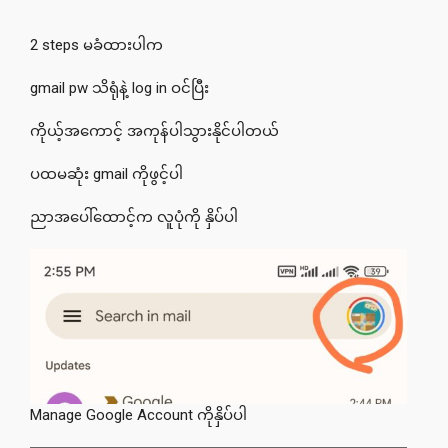
2 steps မခံထားပါက
gmail pw သိရုံနဲ့ log in ဝင်ပြီး
ကိုယ့်အကောင့် အကုန်ပါသွားနိုင်ပါတယ်
ပထမဆုံး gmail ကိုဖွင့်ပါ
ညာအပေါ်ထောင့်က လူပုံကို နှိပ်ပါ
Manage Google Account ကိုနှိပ်ပါ