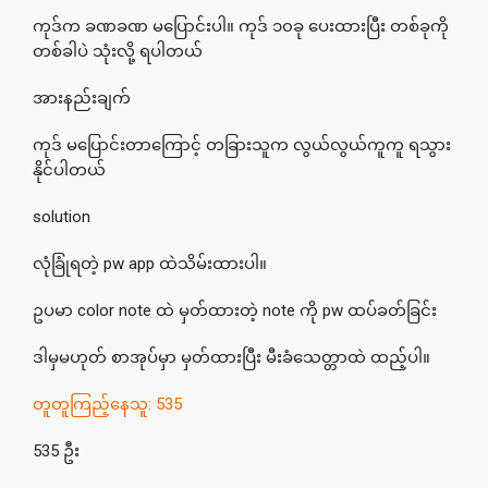
ကုဒ်က ခဏခဏ မပြောင်းပါ။ ကုဒ် ၁၀ခု ပေးထားပြီး တစ်ခုကို
တစ်ခါပဲ သုံးလို့ ရပါတယ်
အားနည်းချက်
ကုဒ် မပြောင်းတာကြောင့် တခြားသူက လွယ်လွယ်ကူကူ ရသွား
နိုင်ပါတယ်
solution
လုံခြုံရတဲ့ pw app ထဲသိမ်းထားပါ။
ဥပမာ color note ထဲ မှတ်ထားတဲ့ note ကို pw ထပ်ခတ်ခြင်း
ဒါမှမဟုတ် စာအုပ်မှာ မှတ်ထားပြီး မီးခံသေတ္တာထဲ ထည့်ပါ။
တူတူကြည့်နေသူ: 535
535 ဦး