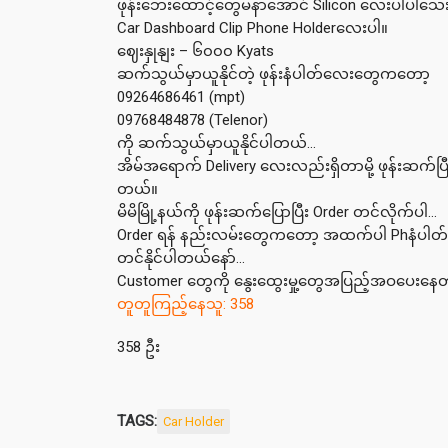
ဖုန်းဘေးထောင့်တွေမနာအောင် Silicon လေးပါပါသ
Car Dashboard Clip Phone Holderလေးပါ။
ဈေးနှုနျး – ၆၀၀၀ Kyats
ဆက်သွယ်မှာယူနိုင်တဲ့ ဖုန်းနံပါတ်လေးတွေကတော့
09264686461 (mpt)
09768484878 (Telenor)
ကို ဆက်သွယ်မှာယူနိုင်ပါတယ်…
အိမ်အရောက် Delivery လေးလည်းရှိတာမို့ ဖုန်းဆက်ပြီး
တယ်။
မိမိမြို့နယ်ကို ဖုန်းဆက်ပြောပြီး Order တင်လိုက်ပါ…
Order ရန် နည်းလမ်းတွေကတော့ အထက်ပါ Phနံပါတ်များ
တင်နိုင်ပါတယ်နော်…
Customer တွေကို နွေးထွေးမှု့တွေအပြည့်အဝပေးနေတဲ
တူတူကြည့်နေသူ: 358
358 ဦး
TAGS:
Car Holder