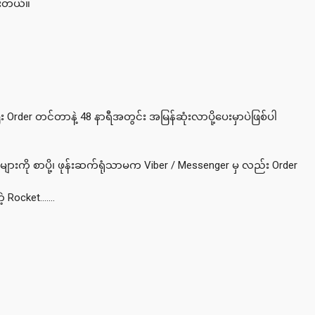
ေးတယ်။
 Order တင်တာနဲ့ 48 နာရီအတွင်း အမြန်ဆုံးလာပို့ပေးမှာပဲဖြစ်ပါ
ကို စာပို့၊ ဖုန်းဆက်ရုံသာမက Viber / Messenger မှ လည်း Order
့ Rocket…….