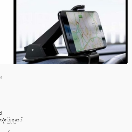
er
d
သုံးပြုရမှာပါ.