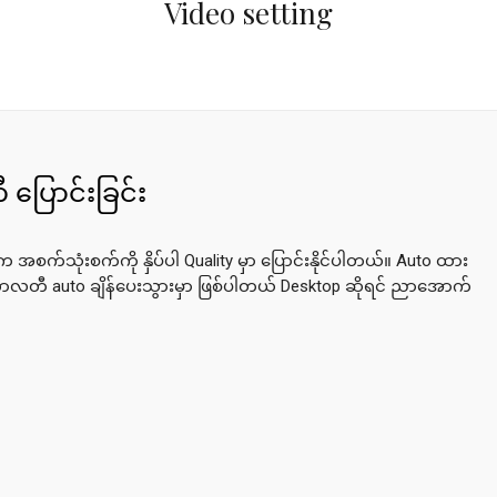
Video setting
ပြောင်းခြင်း
အစက်သုံးစက်ကို နှိပ်ပါ Quality မှာ ပြောင်းနိုင်ပါတယ်။ Auto ထား
ွာလတီ auto ချိန်ပေးသွားမှာ ဖြစ်ပါတယ် Desktop ဆိုရင် ညာအောက်