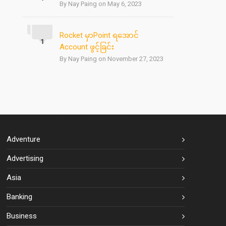
By Nay Paing on May 6, 2023
Rocket မှာPoint ရအောင်
1
Account ဖွင့်ခြင်း
By Nay Paing on November 27, 2023
BLOG CATEGORIES
Adventure
Advertising
Asia
Banking
Business