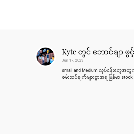
Kyte တွင် ဘောင်ချာ ဖွင့်
Jun 17, 2023
small and Medium လုပ်ငန်းတွေအတွက
စမ်းသပ်ချက်များစွာအရ မြန်မာ sto