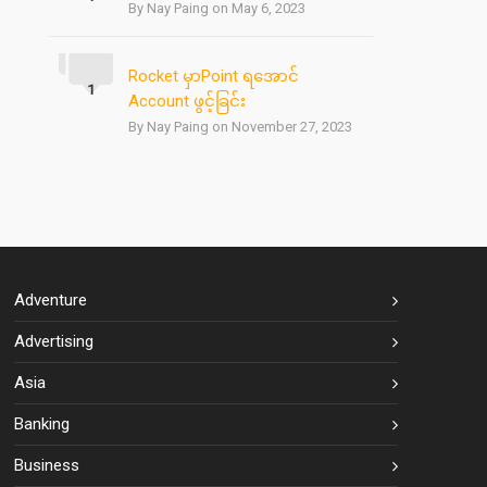
By Nay Paing on May 6, 2023
Rocket မှာPoint ရအောင်
1
Account ဖွင့်ခြင်း
By Nay Paing on November 27, 2023
BLOG CATEGORIES
Adventure
Advertising
Asia
Banking
Business