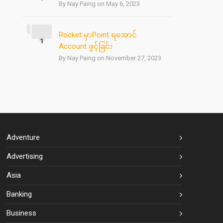
By Nay Paing on May 6, 2023
Rocket မှာPoint ရအောင်
1
Account ဖွင့်ခြင်း
By Nay Paing on November 27, 2023
BLOG CATEGORIES
Adventure
Advertising
Asia
Banking
Business