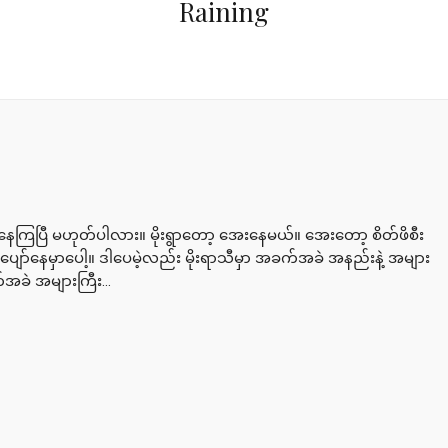
Raining
ော်နေကြပြီ မဟုတ်ပါလား။ မိုးရွာတော့ အေးနေမယ်။ အေးတော့ စိတ်ဖိစီး
 ပျော်နေမှာပေါ့။ ဒါပေမဲ့လည်း မိုးရာသီမှာ အခက်အခဲ အနည်းနဲ့ အများ
်အခဲ အများကြီး...