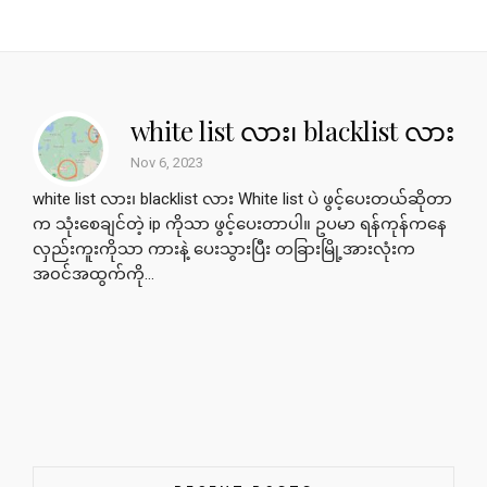
white list လား၊ blacklist လား
Nov 6, 2023
white list လား၊ blacklist လား White list ပဲ ဖွင့်ပေးတယ်ဆိုတာ
က သုံးစေချင်တဲ့ ip ကိုသာ ဖွင့်ပေးတာပါ။ ဥပမာ ရန်ကုန်ကနေ
လှည်းကူးကိုသာ ကားနဲ့ ပေးသွားပြီး တခြားမြို့အားလုံးက
အ၀င်အထွက်ကို...