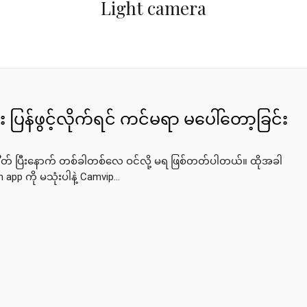
Light camera
ီး ပြန်ဖွင့်လိုက်ရင် ကင်မရာ မပေါ်တော့ခြင်း
ိိိိိိတ်​ ပြီးနောက် တစ်ခါတစ်လေ ဝင်လို့ မရ ဖြစ်တတ်ပါတယ်။ ထိုအခါ
pp ကို မသုံးပါနဲ့ Camvip...