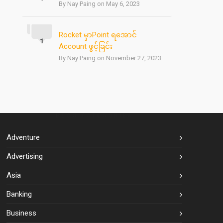
By Nay Paing on May 6, 2023
Rocket မှာPoint ရအောင်
1
Account ဖွင့်ခြင်း
By Nay Paing on November 27, 2023
BLOG CATEGORIES
Adventure
Advertising
Asia
Banking
Business