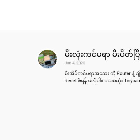
မီးလုံးကင်မရာ မီးပိတ်ပြ
Jun 4, 2020
မီးအိမ်ကင်မရာအသေး ကို Router နဲ့ ချ
Reset ဖိရန် မလိုပါ။ ပထမဆုံး Tinycam a