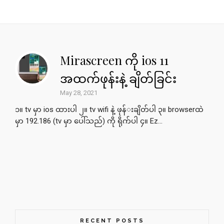
Mirascreen ကို ios 11
အထက်ဖုန်းနဲ့ ချိတ်ခြင်း
May 28, 2021
၁​။ tv မှာ ios ထားပါ ၂။ tv wifi နဲ့ ဖုန်​းချိတ်​ပါ ၃။ browserထဲ
မှာ 192.186 (tv မှာ ​ပေါ်သည်​) ကို ရိုက်​ပါ ၄။ Ez...
RECENT POSTS