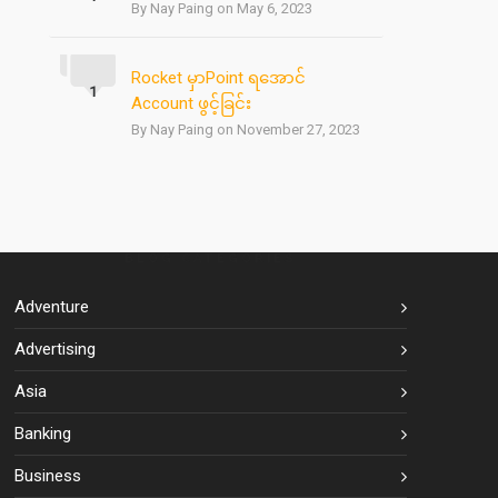
By Nay Paing on May 6, 2023
Rocket မှာPoint ရအောင်
1
Account ဖွင့်ခြင်း
By Nay Paing on November 27, 2023
BLOG CATEGORIES
Adventure
Advertising
Asia
Banking
Business