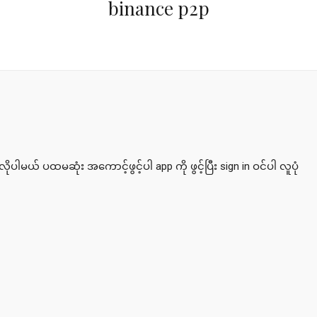
binance p2p
 လိုပါမယ် ပထမဆုံး အကောင့်ဖွင့်ပါ app ကို ဖွင့်ပြီး sign in ဝင်ပါ လူပုံ