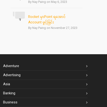
By Nay Paing on May 6, 2023
Rocket မှာPoint ရအောင်
1
Account ဖွင့်ခြင်း
By Nay Paing on November 27, 2023
BLOG CATEGORIES
Adventure
Advertising
Asia
Banking
Business