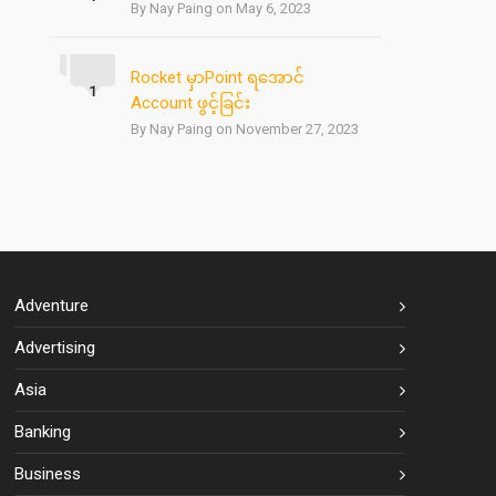
By Nay Paing on May 6, 2023
Rocket မှာPoint ရအောင်
1
Account ဖွင့်ခြင်း
By Nay Paing on November 27, 2023
BLOG CATEGORIES
Adventure
Advertising
Asia
Banking
Business