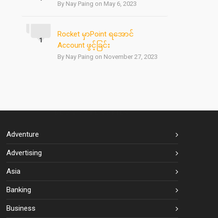
By Nay Paing on May 6, 2023
Rocket မှာPoint ရအောင်
1
Account ဖွင့်ခြင်း
By Nay Paing on November 27, 2023
BLOG CATEGORIES
Adventure
Advertising
Asia
Banking
Business