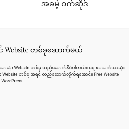
အခမဲ့ ဝက်ဆိုဒ်
ိုင် Website တစ်ခုဆောက်မယ်
သက်သာဆုံး Website တစ်ခု တည်ဆောက်နိုင်ပါတယ်။ စျေးအသက်သာဆုံး
ီး Website တစ်ခု အရင် တည်ဆောက်လိုက်ရအောင်။ Free Website
 WordPress...