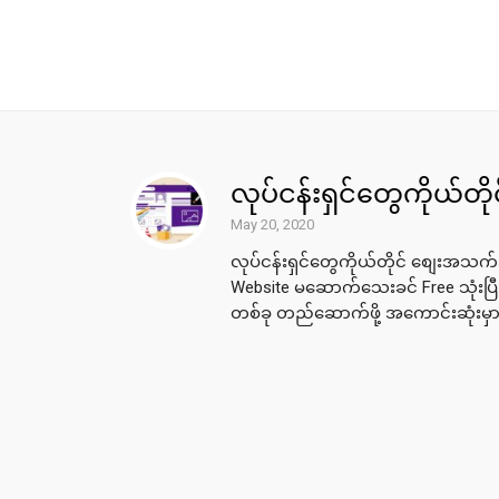
လုပ်ငန်းရှင်တွေကိုယ်တ
May 20, 2020
လုပ်ငန်းရှင်တွေကိုယ်တိုင် စျေးအ
Website မဆောက်သေးခင် Free သုံးပြ
တစ်ခု တည်ဆောက်ဖို့ အကောင်းဆုံးမှာ