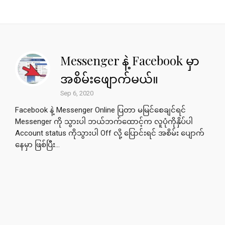
Messenger နဲ့ Facebook မှာ
အစိမ်းဖျောက်မယ်။
Sep 6, 2020
Facebook နဲ့ Messenger Online ပြတာ မမြင်စေချင်ရင်
Messenger ကို သွားပါ ဘယ်ဘက်ထောင့်က လူပုံကိုနှိပ်ပါ
Account status ကိုသွားပါ Off လို့ ပြောင်းရင် အစိမ်း ပျောက်
နေမှာ ဖြစ်ပြီး...