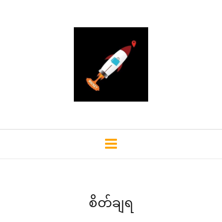
စိတ်ချရ